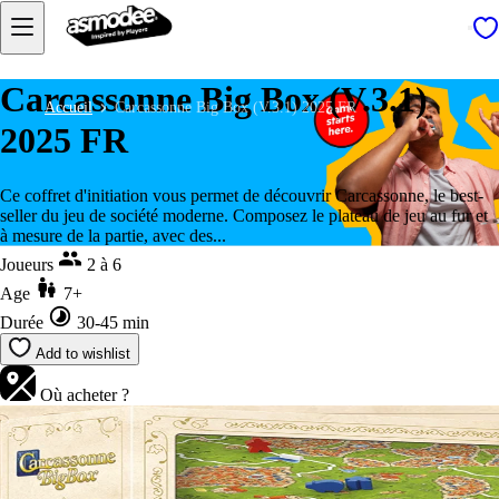
Carcassonne Big Box (V.3.1)
Accueil
Carcassonne Big Box (V.3.1) 2025 FR
2025 FR
Ce coffret d'initiation vous permet de découvrir Carcassonne, le best-
seller du jeu de société moderne. Composez le plateau de jeu au fur et
à mesure de la partie, avec des...
Joueurs
2 à 6
Age
7+
Durée
30-45 min
Add to wishlist
Où acheter ?