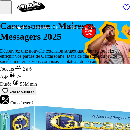
Carcassonne : Maires et
Accueil
Carcassonne : Maires et Messagers 2025
Messagers 2025
Découvrez une nouvelle extension stratégique pour renouveler et
enrichir vos parties de Carcassonne. Dans ce classique du jeu de
société moderne, vous composez le plateau de jeu au fur et...
Joueurs
2 à 6
Age
7+
Durée
55M min
Add to wishlist
Où acheter ?