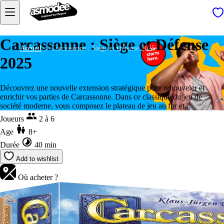
Carcassonne : Siège et Défense
Accueil
Carcassonne : Siège et Défense 2025
2025
Découvrez une nouvelle extension stratégique pour renouveler et
enrichir vos parties de Carcassonne. Dans ce classique du jeu de
société moderne, vous composez le plateau de jeu au fur et...
Joueurs
2 à 6
Age
8+
Durée
40 min
Add to wishlist
Où acheter ?