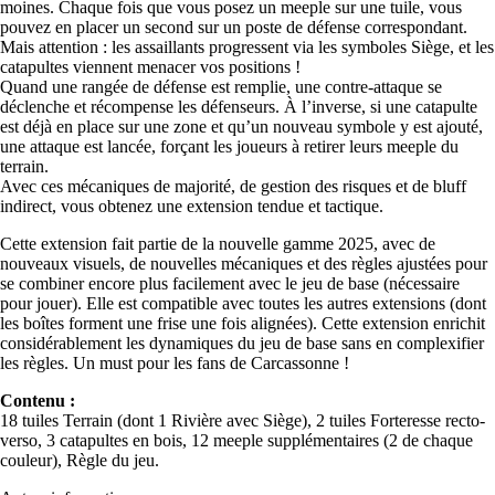
moines. Chaque fois que vous posez un meeple sur une tuile, vous
pouvez en placer un second sur un poste de défense correspondant.
Mais attention : les assaillants progressent via les symboles Siège, et les
catapultes viennent menacer vos positions !
Quand une rangée de défense est remplie, une contre-attaque se
déclenche et récompense les défenseurs. À l’inverse, si une catapulte
est déjà en place sur une zone et qu’un nouveau symbole y est ajouté,
une attaque est lancée, forçant les joueurs à retirer leurs meeple du
terrain.
Avec ces mécaniques de majorité, de gestion des risques et de bluff
indirect, vous obtenez une extension tendue et tactique.
Cette extension fait partie de la nouvelle gamme 2025, avec de
nouveaux visuels, de nouvelles mécaniques et des règles ajustées pour
se combiner encore plus facilement avec le jeu de base (nécessaire
pour jouer). Elle est compatible avec toutes les autres extensions (dont
les boîtes forment une frise une fois alignées). Cette extension enrichit
considérablement les dynamiques du jeu de base sans en complexifier
les règles. Un must pour les fans de Carcassonne !
Contenu :
18 tuiles Terrain (dont 1 Rivière avec Siège), 2 tuiles Forteresse recto-
verso, 3 catapultes en bois, 12 meeple supplémentaires (2 de chaque
couleur), Règle du jeu.