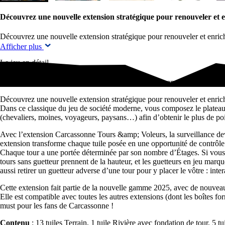
Découvrez une nouvelle extension stratégique pour renouveler et 
Découvrez une nouvelle extension stratégique pour renouveler et enric
Afficher plus
Le jeu en détail
Découvrez une nouvelle extension stratégique pour renouveler et enri
Découvrez une nouvelle extension stratégique pour renouveler et enrich
Dans ce classique du jeu de société moderne, vous composez le plateau d
(chevaliers, moines, voyageurs, paysans…) afin d’obtenir le plus de point
Avec l’extension Carcassonne Tours &amp; Voleurs, la surveillance devie
extension transforme chaque tuile posée en une opportunité de contrôle
Chaque tour a une portée déterminée par son nombre d’Étages. Si vous p
tours sans guetteur prennent de la hauteur, et les guetteurs en jeu marqu
aussi retirer un guetteur adverse d’une tour pour y placer le vôtre : inter
Cette extension fait partie de la nouvelle gamme 2025, avec de nouveaux
Elle est compatible avec toutes les autres extensions (dont les boîtes f
must pour les fans de Carcassonne !
Contenu
: 13 tuiles Terrain, 1 tuile Rivière avec fondation de tour, 5 tu