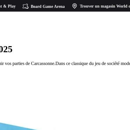
t & Play
Board Game Arena
Trouver un magasin
World o
2025
ir vos parties de Carcassonne.Dans ce classique du jeu de société moder