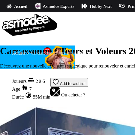
Accueil
Asmodee Experts
Hobby Next
Prin
Carcassonne : Tours et Voleurs 
Accueil
Carcassonne : Tours et Voleurs 2025
Découvrez une nouvelle extension stratégique pour renouveler et enrich
Joueurs
2 à 6
Add to wishlist
Age
7+
Où acheter ?
Durée
55M min