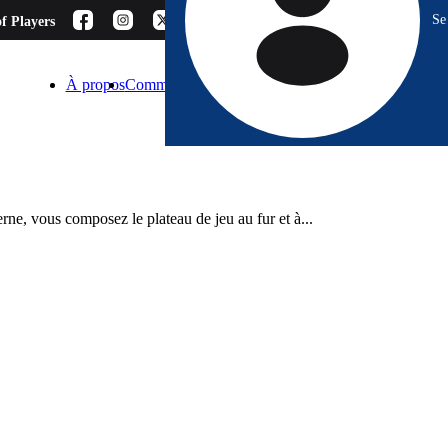
Se
f Players
À propos
Comment choisir ?
Blog
Espace Pro
Contact
ne, vous composez le plateau de jeu au fur et à...