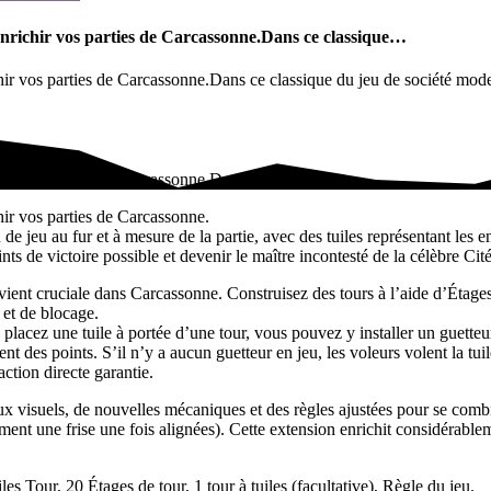
enrichir vos parties de Carcassonne.Dans ce classique…
hir vos parties de Carcassonne.Dans ce classique du jeu de société mo
chir vos parties de Carcassonne.Dans ce classique…
ir vos parties de Carcassonne.
e jeu au fur et à mesure de la partie, avec des tuiles représentant les 
s de victoire possible et devenir le maître incontesté de la célèbre Cité
nt cruciale dans Carcassonne. Construisez des tours à l’aide d’Étages, i
 et de blocage.
lacez une tuile à portée d’une tour, vous pouvez y installer un guetteu
ent des points. S’il n’y a aucun guetteur en jeu, les voleurs volent la t
action directe garantie.
 visuels, de nouvelles mécaniques et des règles ajustées pour se combin
orment une frise une fois alignées). Cette extension enrichit considérab
iles Tour, 20 Étages de tour, 1 tour à tuiles (facultative), Règle du jeu.