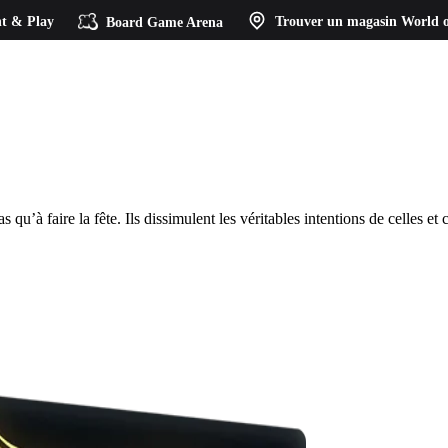
t & Play
Board Game Arena
Trouver un magasin
World o
à faire la fête. Ils dissimulent les véritables intentions de celles et ce