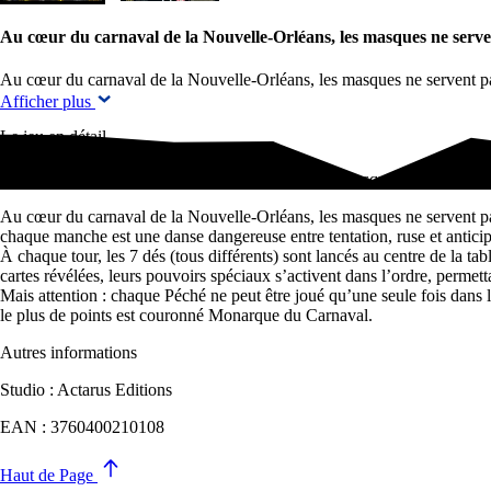
Au cœur du carnaval de la Nouvelle-Orléans, les masques ne serve
Au cœur du carnaval de la Nouvelle-Orléans, les masques ne servent pas 
Afficher plus
Le jeu en détail
Au cœur du carnaval de la Nouvelle-Orléans, les masques ne servent p
Au cœur du carnaval de la Nouvelle-Orléans, les masques ne servent pas qu
chaque manche est une danse dangereuse entre tentation, ruse et anticip
À chaque tour, les 7 dés (tous différents) sont lancés au centre de la ta
cartes révélées, leurs pouvoirs spéciaux s’activent dans l’ordre, permet
Mais attention : chaque Péché ne peut être joué qu’une seule fois dans l
le plus de points est couronné Monarque du Carnaval.
Autres informations
Studio : Actarus Editions
EAN : 3760400210108
Haut de Page