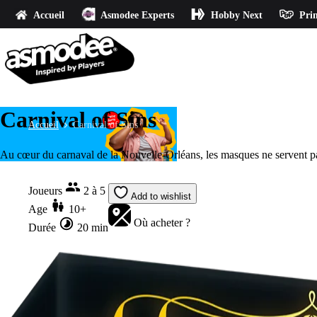
Accueil
Asmodee Experts
Hobby Next
Prin
Carnival of Sins
Accueil
Carnival of Sins
Au cœur du carnaval de la Nouvelle-Orléans, les masques ne servent pas qu’
Joueurs
2 à 5
Add to wishlist
Age
10+
Où acheter ?
Durée
20 min