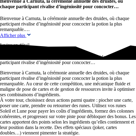
Bienvenue à Carnuta, la cérémonie annuelle des druides, où
chaque participant rivalise d’ingéniosité pour concocter…
Bienvenue à Carnuta, la cérémonie annuelle des druides, où chaque
participant rivalise d’ingéniosité pour concocter la potion la plus
remarquable.…
Afficher plus
Le jeu en détail
Bienvenue à Carnuta, la cérémonie annuelle des druides, où chaque
participant rivalise d’ingéniosité pour concocter…
Bienvenue à Carnuta, la cérémonie annuelle des druides, où chaque
participant rivalise d’ingéniosité pour concocter la potion la plus
remarquable. Au cœur de cette compétition, une mécanique fluide et
maligne de pose de cartes et de gestion de ressources invite à optimiser
ses combinaisons d’ingrédients.
À votre tour, choisissez deux actions parmi quatre : piocher une carte,
poser une carte, prendre ou retourner des runes. Utilisez vos runes
Soleil et Lune pour payer les coûts d’ingrédients, formez des colonnes
cohérentes, et progressez sur votre piste pour débloquer des bonus. Les
cartes apportent des points selon les ingrédients qu’elles contiennent et
leur position dans la recette. Des effets spéciaux (joker, cartes
doubles…) viennent pimenter la stratégie.