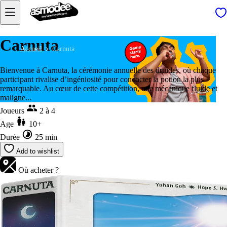
Carnuta
Accueil
Carnuta
Bienvenue à Carnuta, la cérémonie annuelle des druides, où chaque
participant rivalise d’ingéniosité pour concocter la potion la plus
remarquable. Au cœur de cette compétition, une mécanique fluide et
maligne...
Joueurs
2 à 4
Age
10+
Durée
25 min
Add to wishlist
Où acheter ?