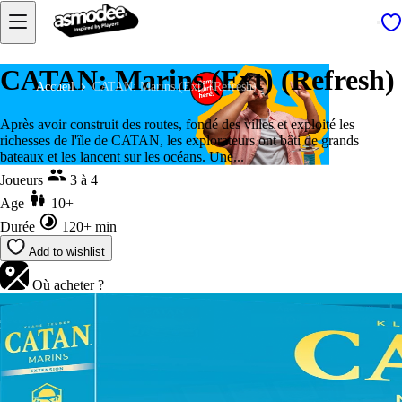
CATAN: Marins (Ext) (Refresh)
Accueil
CATAN: Marins (Ext) (Refresh)
Après avoir construit des routes, fondé des villes et exploité les
richesses de l'île de CATAN, les explorateurs ont bâti de grands
bateaux et les lancent sur les océans. Une...
Joueurs
3 à 4
Age
10+
Durée
120+ min
Add to wishlist
Où acheter ?