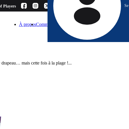
Se
f Players
À propos
Comment choisir ?
Blog
Espace Pro
Contact
 drapeau… mais cette fois à la plage !...