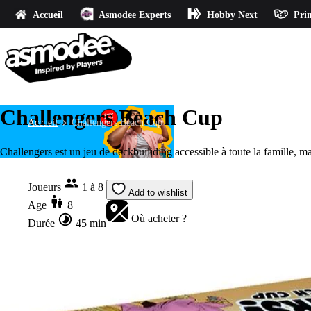
Accueil
Asmodee Experts
Hobby Next
Prin
Challengers Beach Cup
Accueil
Challengers Beach Cup
Challengers est un jeu de deckbuiliding accessible à toute la famille, ma
Joueurs
1 à 8
Add to wishlist
Age
8+
Où acheter ?
Durée
45 min