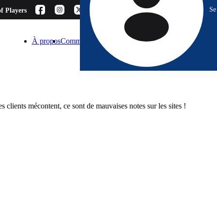
Se
f Players
À propos
Comment choisir ?
Blog
Espace Pro
Contact
s clients mécontent, ce sont de mauvaises notes sur les sites !