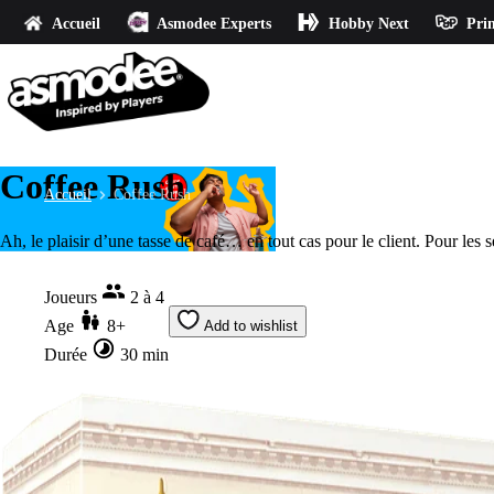
Accueil
Asmodee Experts
Hobby Next
Prin
Coffee Rush
Accueil
Coffee Rush
Ah, le plaisir d’une tasse de café… en tout cas pour le client. Pour les 
Joueurs
2 à 4
Age
8+
Add to wishlist
Durée
30 min