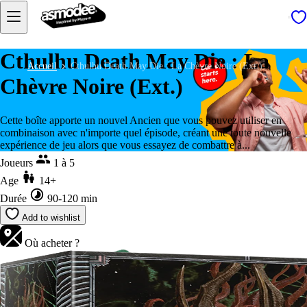
Cthulhu Death May Die : La
Accueil
Cthulhu Death May Die : La Chèvre Noire (Ext.)
Chèvre Noire (Ext.)
Cette boîte apporte un nouvel Ancien que vous pouvez utiliser en
combinaison avec n'importe quel épisode, créant une toute nouvelle
expérience de jeu alors que vous essayez de combattre à...
Joueurs
1 à 5
Age
14+
Durée
90-120 min
Add to wishlist
Où acheter ?