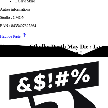
1 Carte Sbire
Autres informations
Studio : CMON
EAN : 8435407627864
Haut de Page
Vous aimez Cthulhu Death May Die : La
Chèvre Noire (Ext.)?Essayez-ça !