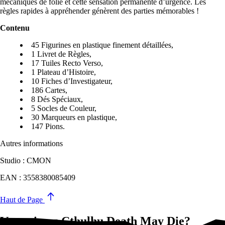
mécaniques de folie et cette sensation permanente d’urgence. Les
règles rapides à appréhender génèrent des parties mémorables !
Contenu
45 Figurines en plastique finement détaillées,
1 Livret de Règles,
17 Tuiles Recto Verso,
1 Plateau d’Histoire,
10 Fiches d’Investigateur,
186 Cartes,
8 Dés Spéciaux,
5 Socles de Couleur,
30 Marqueurs en plastique,
147 Pions.
Autres informations
Studio : CMON
EAN : 3558380085409
Haut de Page
Vous aimez Cthulhu Death May Die?