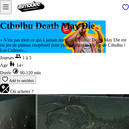
Cthulhu Death May Die
Accueil
Cthulhu Death May Die
« N'est pas mort ce qui à jamais dort… » Cthulhu: Death May Die est
un jeu de plateau coopératif pour plonger dans le Mythe de Cthulhu !
Les Cultistes...
Joueurs
1 à 5
Age
14+
Durée
90-120 min
Add to wishlist
Où acheter ?