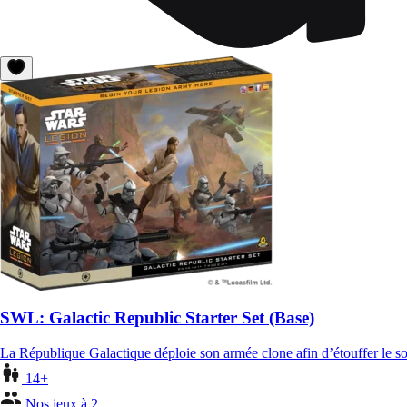
SWL: Galactic Republic Starter Set (Base)
La République Galactique déploie son armée clone afin d’étouffer le so
14+
Nos jeux à 2