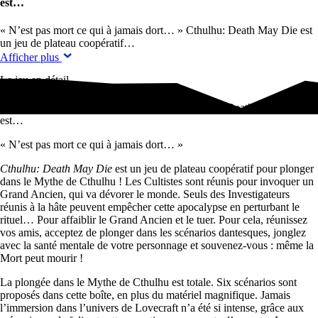
est…
« N’est pas mort ce qui à jamais dort… » Cthulhu: Death May Die est
un jeu de plateau coopératif…
Afficher plus
Le jeu en détail
« N'est pas mort ce qui à jamais dort… » Cthulhu: Death May Die
est…
« N’est pas mort ce qui à jamais dort… »
Cthulhu: Death May Die
est un jeu de plateau coopératif pour plonger
dans le Mythe de Cthulhu ! Les Cultistes sont réunis pour invoquer un
Grand Ancien, qui va dévorer le monde. Seuls des Investigateurs
réunis à la hâte peuvent empêcher cette apocalypse en perturbant le
rituel… Pour affaiblir le Grand Ancien et le tuer. Pour cela, réunissez
vos amis, acceptez de plonger dans les scénarios dantesques, jonglez
avec la santé mentale de votre personnage et souvenez-vous : même la
Mort peut mourir !
La plongée dans le Mythe de Cthulhu est totale. Six scénarios sont
proposés dans cette boîte, en plus du matériel magnifique. Jamais
l’immersion dans l’univers de Lovecraft n’a été si intense, grâce aux