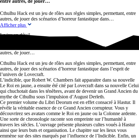
entre autres, de jouer…
Cthulhu Hack est un jeu de rôles aux règles simples, permettant, entre
autres, de jouer des scénarios d’horreur fantastique dans…
Afficher plus
Le jeu en détail
Cthulhu Hack est un jeu de rôles aux règles simples, permettant, entre
autres, de jouer…
Cthulhu Hack est un jeu de rôles aux règles simples, permettant, entre
autres, de jouer des scénarios d’horreur fantastique dans l’esprit de
l’univers de Lovecraft.
L’indicible, que Robert W. Chambers fait apparaitre dans sa nouvelle
Le Roi en jaune, a ensuite été cité par Lovecraft dans sa nouvelle Celui
qui chuchotait dans les ténèbres, avant de devenir un Grand Ancien du
mythe de Cthulhu sous l’impulsion d’August Derleth.
Ce premier volume du Libri Deorum est en effet consacré à Hastur. Il
révèle la véritable essence de ce Grand Ancien corrupteur. Vous y
découvrirez ses avatars comme le Roi en jaune ou la Colonne ardente.
Une sorte de chronologie raconte son empreinte sur l’humanité à
travers les siècles. L’ouvrage présente plusieurs cultes voués à Hastur
ainsi que leurs buts et organisation. Le chapitre sur les lieux vous
emmène sur des sites marqués par l’influence de l’Indicible. Enfin, un