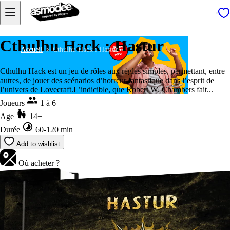
Cthulhu Hack : Hastur
Accueil
Cthulhu Hack : Hastur
Cthulhu Hack est un jeu de rôles aux règles simples, permettant, entre
autres, de jouer des scénarios d’horreur fantastique dans l’esprit de
l’univers de Lovecraft.L’indicible, que Robert W. Chambers fait...
Joueurs
1 à 6
Age
14+
Durée
60-120 min
Add to wishlist
Où acheter ?