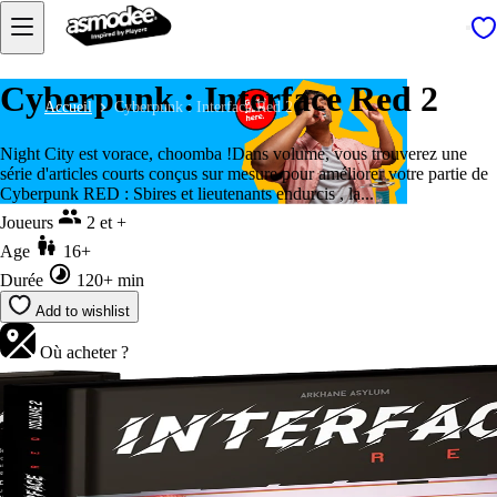
Cyberpunk : Interface Red 2
Accueil
Cyberpunk : Interface Red 2
Night City est vorace, choomba !Dans volume, vous trouverez une
série d'articles courts conçus sur mesure pour améliorer votre partie de
Cyberpunk RED : Sbires et lieutenants endurcis , la...
Joueurs
2 et +
Age
16+
Durée
120+ min
Add to wishlist
Où acheter ?