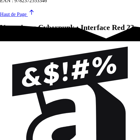
EAN : 9782372553346
Haut de Page
Vous aimez Cyberpunk : Interface Red 2?
Essayez-ça !