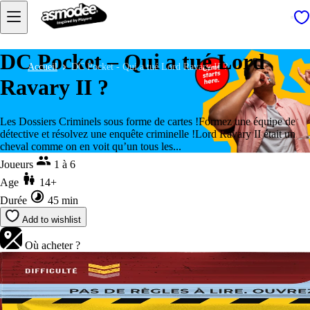
DC Pocket – Qui a tué Lord
Accueil
DC Pocket - Qui a tué Lord Ravary II ?
Ravary II ?
Les Dossiers Criminels sous forme de cartes !Formez une équipe de
détective et résolvez une enquête criminelle !Lord Ravary II était un
cheval comme on en voit qu’un tous les...
Joueurs
1 à 6
Age
14+
Durée
45 min
Add to wishlist
Où acheter ?