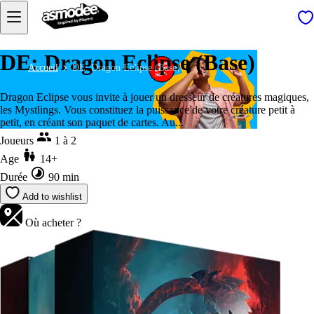
DE: Dragon Eclipse (Base)
Accueil
DE: Dragon Eclipse (Base)
Dragon Eclipse vous invite à jouer un dresseur de créatures magiques,
les Mystlings. Vous constituez la puissance de votre créature petit à
petit, en créant son paquet de cartes. Au...
Joueurs
1 à 2
Age
14+
Durée
90 min
Add to wishlist
Où acheter ?