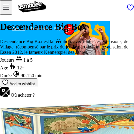
Descendance Big Box
Accueil
Descendance Big Box
Descendance Big Box est la réédition, avec toutes les extensions, de
Village, récompensé par le prix du jeu Expert de l’année au salon de
Essen 2012, le fameux Kennerspiel des Jahres.
Joueurs
1 à 5
Age
12+
Durée
90-150 min
Add to wishlist
Où acheter ?