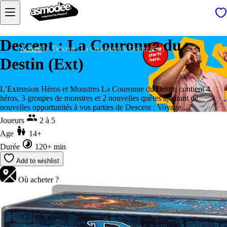
Descent : La Couronne du
Accueil
Descent : La Couronne du Destin (Ext)
Destin (Ext)
L’Extension Héros et Monstres La Couronne du Destin contient 4
héros, 3 groupes de monstres et 2 nouvelles quêtes ajoutant de
nouvelles opportunités à vos parties de Descent : Voyage...
Joueurs
2 à 5
Age
14+
Durée
120+ min
Add to wishlist
Où acheter ?