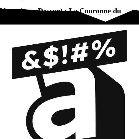
Vous aimez Descent : La Couronne du
Destin (Ext)?Essayez-ça !