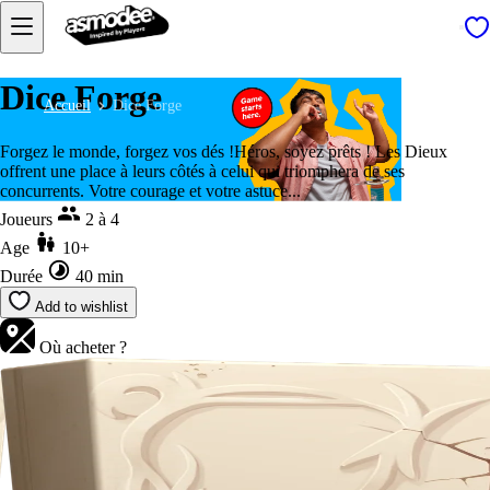
Dice Forge
Accueil
Dice Forge
Forgez le monde, forgez vos dés !Héros, soyez prêts ! Les Dieux
offrent une place à leurs côtés à celui qui triomphera de ses
concurrents. Votre courage et votre astuce...
Joueurs
2 à 4
Age
10+
Durée
40 min
Add to wishlist
Où acheter ?