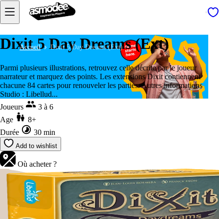
Dixit 5 Day Dreams (Ext)
Accueil
Dixit 5 Day Dreams (Ext)
Parmi plusieurs illustrations, retrouvez celle décrite par le joueur
narrateur et marquez des points. Les extensions Dixit contiennent
chacune 84 cartes pour renouveler les parties. Autres informations
Studio : Libellud...
Joueurs
3 à 6
Age
8+
Durée
30 min
Add to wishlist
Où acheter ?