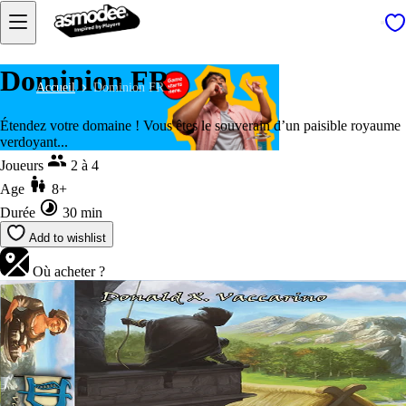
Dominion FR
Accueil
Dominion FR
Étendez votre domaine ! Vous êtes le souverain d’un paisible royaume
verdoyant...
Joueurs
2 à 4
Age
8+
Durée
30 min
Add to wishlist
Où acheter ?