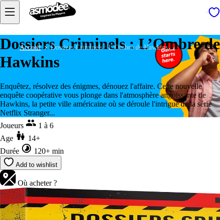
Dossiers Criminels : L’Ombre de
Accueil
Dossiers Criminels : L'Ombre de Hawkins
Hawkins
Enquêtez, résolvez des énigmes, dénouez l'affaire. Cette nouvelle
enquête coopérative vous plonge dans l'atmosphère angoissante de
Hawkins, la petite ville américaine où se déroule l'intrigue de la série
Netflix Stranger...
Joueurs
1 à 6
Age
14+
Durée
120+ min
Add to wishlist
Où acheter ?