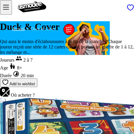
Duck & Cover
Accueil
Duck & Cover
Qui aura le moins d'éclaboussures à la fin de la manche ?Chaque
joueur reçoit une série de 12 cartes canard, portant un chiffre de 1 à 12,
les mélange et...
Joueurs
2 à 7
Age
8+
Durée
20 min
Add to wishlist
Où acheter ?