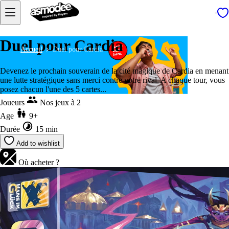
Duel pour Cardia
Accueil
Duel pour Cardia
Devenez le prochain souverain de la cité magique de Cardia en menant
une lutte stratégique sans merci contre votre rival. A chaque tour, vous
posez chacun l'une des 5 cartes...
Joueurs
Nos jeux à 2
Age
9+
Durée
15 min
Add to wishlist
Où acheter ?