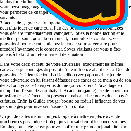
la plus forte influence, vous remportez ce duel. Mais si vous perdez,
votre personnage gagne le droit d’activer ses pouvoirs… et va peut-être
vous permettre de changer l’issue de ce duel, des précédents ou des
suivants !
3 façons de gagner : en remportant 5 sceaux, si votre adversaire ne
peut plus jouer de carte ou si l’un des pouvoirs de vos personnages
vous déclare immédiatement vainqueur. Jouez la bonne faction et le
meilleur personnage au bon moment, manipulez et combinez vos
pouvoirs à bon escient, anticipez le jeu de votre adversaire pour
prendre l’avantage et le conserver. Soyez vigilants car vous n’êtes
jamais à l’abri d’un retournement de situation !
Dans votre deck et celui de votre adversaire, exactement les mêmes
cartes : 16 personnages disposant d’une influence allant de 1 à 16 et de
pouvoirs liés à leur faction. La Rebellion (vert) appauvrit le jeu de
votre adversaire en lui faisant défausser des cartes de sa main ou de son
deck. La Dynastie (bleu) vous donne (ou vous rend) l’avantage en
manipulant l’issue des combats. L’Académie (jaune) use de magie pour
transformer les éléments en présence, mais aussi ceux des duels passés
et futurs. Enfin la Guilde (rouge) booste ou réduit l’influence de vos
personnages pour inverser l’issue d’un combat.
Un jeu de cartes malin, compact, rapide à mettre en place avec de
nombreuses possibilités stratégiques qui satisferont les joueurs initiés.
En plus, tout a été pensé pour vous offrir une grande rejouabilité. Un