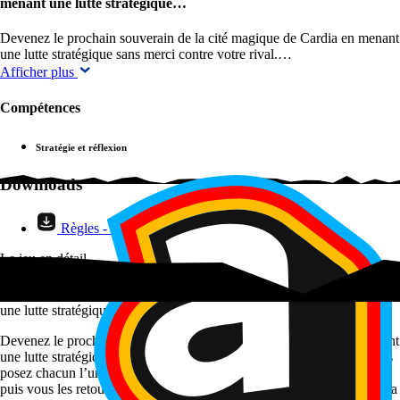
menant une lutte stratégique…
Devenez le prochain souverain de la cité magique de Cardia en menant
une lutte stratégique sans merci contre votre rival.…
Afficher plus
Compétences
Stratégie et réflexion
Downloads
Règles - Variante 4 joueurs
Le jeu en détail
Devenez le prochain souverain de la cité magique de Cardia en menant
une lutte stratégique…
Devenez le prochain souverain de la cité magique de Cardia en menant
une lutte stratégique sans merci contre votre rival. A chaque tour, vous
posez chacun l’une des 5 cartes de votre main, d’abord face cachée,
puis vous les retournez en même temps. Si la carte que vous dévoilez a