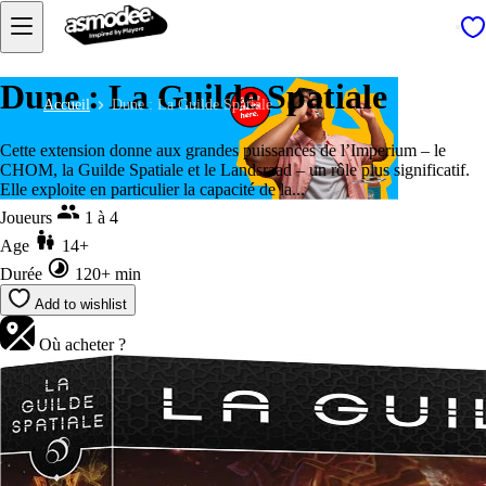
Dune : La Guilde Spatiale
Accueil
Dune : La Guilde Spatiale
Cette extension donne aux grandes puissances de l’Imperium – le
CHOM, la Guilde Spatiale et le Landsraad – un rôle plus significatif.
Elle exploite en particulier la capacité de la...
Joueurs
1 à 4
Age
14+
Durée
120+ min
Add to wishlist
Où acheter ?