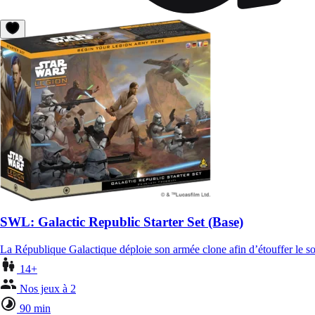
SWL: Galactic Republic Starter Set (Base)
La République Galactique déploie son armée clone afin d’étouffer le so
14+
Nos jeux à 2
90 min