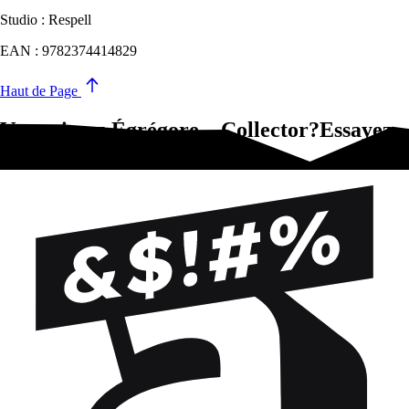
Studio : Respell
EAN : 9782374414829
Haut de Page
Vous aimez Égrégore – Collector?Essayez-
ça !