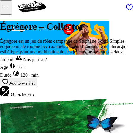
Égrégore – Collector
Accueil
Égrégore – Collector
Égrégore est un jeu de rôles campagne de Stéphane Sokol.Simples
enquêteurs de routine occasionnels au sein d’une filiale de chirurgie
esthétique pour une multinationale, les joueurs ne savent pas dans...
Joueurs
Nos jeux à 2
Age
16+
Durée
120+ min
Add to wishlist
Où acheter ?