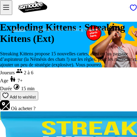
Exploding Kittens : Streaking
Accueil
Exploding Kittens : Streaking Kittens (Ext)
Kittens (Ext)
Streaking Kittens propose 15 nouvelles cartes, ainsi qu’un passage
d’aspirateur (la Némésis des chats !) sur les règles, pour les rafraichir et
ajouter un peu de stratégie (explosive). Vous pourrez...
Joueurs
2 à 6
Age
7+
Durée
15 min
Add to wishlist
Où acheter ?