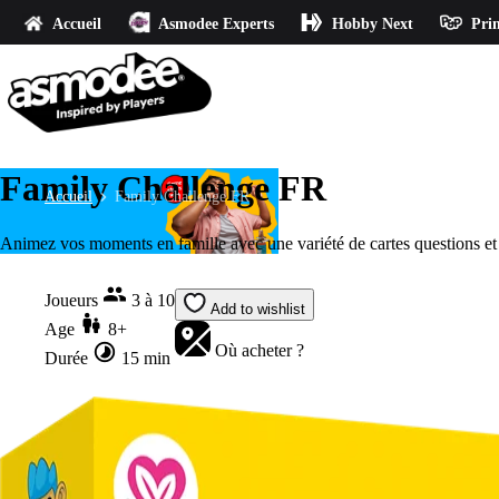
Accueil
Asmodee Experts
Hobby Next
Prin
Family Challenge FR
Accueil
Family Challenge FR
Animez vos moments en famille avec une variété de cartes questions et d
Joueurs
3 à 10
Add to wishlist
Age
8+
Où acheter ?
Durée
15 min