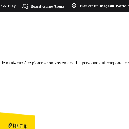
t & Play
Board Game Arena
Trouver un magasin
World o
e mini-jeux à explorer selon vos envies. La personne qui remporte le dé