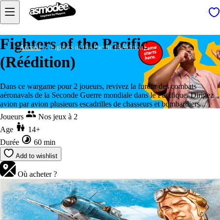
Fighters of the Pacific
Accueil
Fighters of the Pacific (Réédition)
(Réédition)
Dans ce wargame pour 2 joueurs, revivez la fureur des combats
aéronavals de la Seconde Guerre mondiale dans le Pacifique. Dirigez
avion par avion plusieurs escadrilles de chasseurs et bombardiers...
Joueurs
Nos jeux à 2
Age
14+
Durée
60 min
Add to wishlist
Où acheter ?