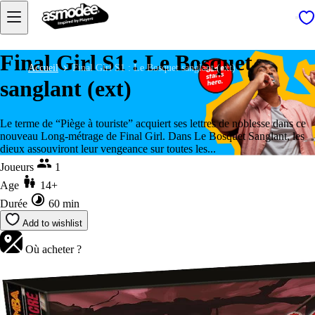
Final Girl S1 : Le Bosquet
Accueil
Final Girl S1 : Le Bosquet sanglant (ext)
sanglant (ext)
Le terme de “Piège à touriste” acquiert ses lettres de noblesse dans ce
nouveau Long-métrage de Final Girl. Dans Le Bosquet Sanglant, les
dieux assouviront leur vengeance sur toutes les...
Joueurs
1
Age
14+
Durée
60 min
Add to wishlist
Où acheter ?