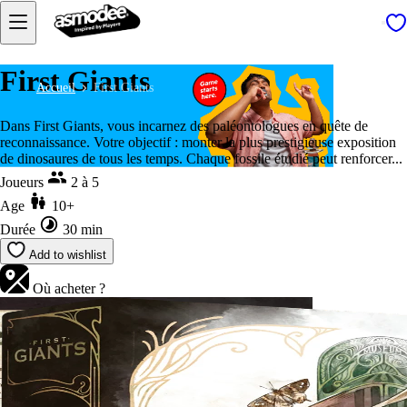
First Giants
Accueil
First Giants
Dans First Giants, vous incarnez des paléontologues en quête de
reconnaissance. Votre objectif : monter la plus prestigieuse exposition
de dinosaures de tous les temps. Chaque fossile étudié peut renforcer...
Joueurs
2 à 5
Age
10+
Durée
30 min
Add to wishlist
Où acheter ?