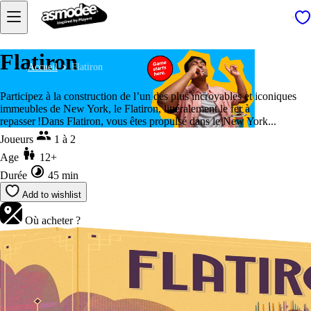
Flatiron
Accueil
Flatiron
Participez à la construction de l’un des plus incroyables et iconiques
immeubles de New York, le Flatiron, littéralement le fer à
repasser !Dans Flatiron, vous êtes propulsé dans le New York...
Joueurs
1 à 2
Age
12+
Durée
45 min
Add to wishlist
Où acheter ?