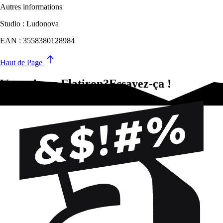
Autres informations
Studio : Ludonova
EAN : 3558380128984
Haut de Page
Vous aimez Flatiron?Essayez-ça !