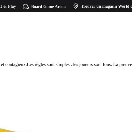
t & Play
Board Game Arena
Trouver un magasin
World o
et contagieux.Les règles sont simples : les joueurs sont fous. La preuve, 