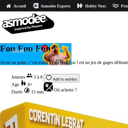
Accueil
Asmodee Experts
Hobby Next
Prin
Fou Fou Fou !
Accueil
Fou Fou Fou !
Avoir un grain, c’est malin ! Fou Fou Fou ! est un jeu de gages délirant 
Joueurs
3 à 8
Add to wishlist
Age
8+
Où acheter ?
Durée
15 min