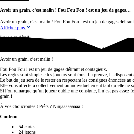
Avoir un grain, c’est malin ! Fou Fou Fou ! est un jeu de gages…
Avoir un grain, c’est malin ! Fou Fou Fou ! est un jeu de gages déliran
Afficher plus
Le jeu en détail
Avoir un grain, c’est malin ! Fou Fou Fou ! est un jeu de gages…
Avoir un grain, c’est malin !
Fou Fou Fou ! est un jeu de gages délirant et contagieux.
Les règles sont simples : les joueurs sont fous. La preuve, ils disposent d
Le but du jeu sera de le rester en respectant les consignes énoncées au co
Elle vous affectera collectivement ou individuellement tant qu’elle ne s
Si l’on remarque qu’un joueur oublie une consigne, il n’est pas assez fo
grain !
À vos choucroutes ! Prêts ? Ninjaaaaaaaaa !
Contenu
54 cartes
24 jetons