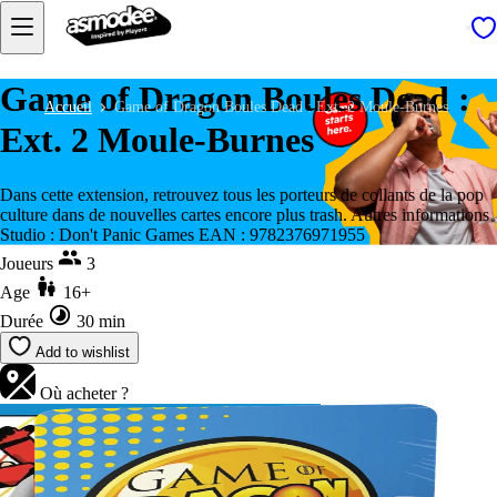
Game of Dragon Boules Dead :
Accueil
Game of Dragon Boules Dead : Ext. 2 Moule-Burnes
Ext. 2 Moule-Burnes
Dans cette extension, retrouvez tous les porteurs de collants de la pop
culture dans de nouvelles cartes encore plus trash. Autres informations
Studio : Don't Panic Games EAN : 9782376971955
Joueurs
3
Age
16+
Durée
30 min
Add to wishlist
Où acheter ?