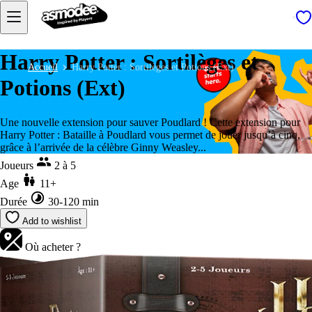
Harry Potter : Sortilèges et
Accueil
Harry Potter : Sortilèges et Potions (Ext)
Potions (Ext)
Une nouvelle extension pour sauver Poudlard ! Cette extension pour
Harry Potter : Bataille à Poudlard vous permet de jouer jusqu’à cinq,
grâce à l’arrivée de la célèbre Ginny Weasley...
Joueurs
2 à 5
Age
11+
Durée
30-120 min
Add to wishlist
Où acheter ?