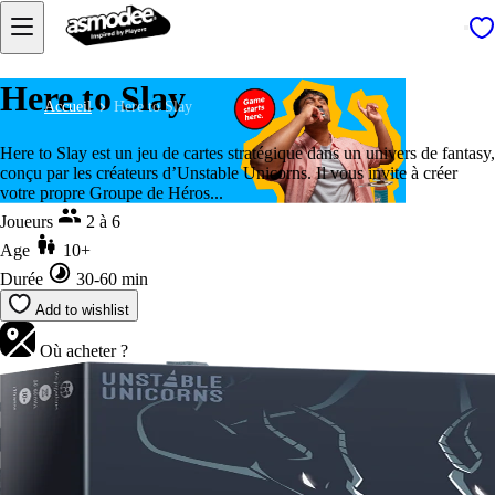
Here to Slay
Accueil
Here to Slay
Here to Slay est un jeu de cartes stratégique dans un univers de fantasy,
conçu par les créateurs d’Unstable Unicorns. Il vous invite à créer
votre propre Groupe de Héros...
Joueurs
2 à 6
Age
10+
Durée
30-60 min
Add to wishlist
Où acheter ?