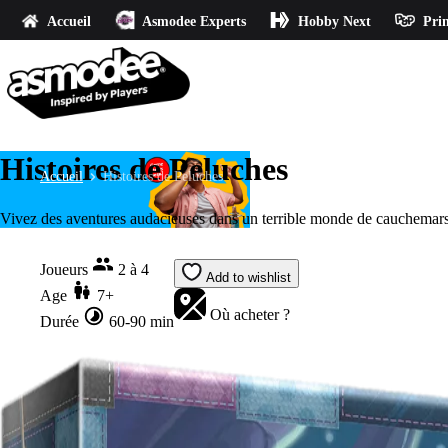
Accueil
Asmodee Experts
Hobby Next
Prin
Histoires de Peluches
Accueil
Histoires de Peluches
Vivez des aventures audacieuses dans un terrible monde de cauchemars
Joueurs
2 à 4
Add to wishlist
Age
7+
Où acheter ?
Durée
60-90 min