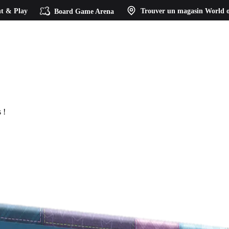
t & Play
Board Game Arena
Trouver un magasin
World o
 !