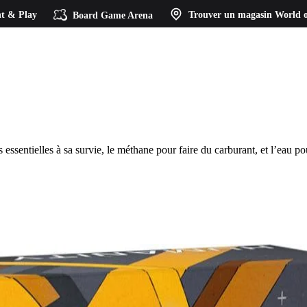
t & Play
Board Game Arena
Trouver un magasin
World o
 essentielles à sa survie, le méthane pour faire du carburant, et l’eau po