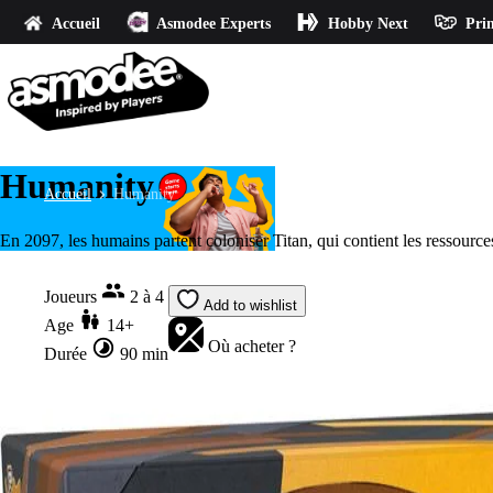
Accueil
Asmodee Experts
Hobby Next
Prin
Humanity
Accueil
Humanity
En 2097, les humains partent coloniser Titan, qui contient les ressources
Joueurs
2 à 4
Add to wishlist
Age
14+
Où acheter ?
Durée
90 min