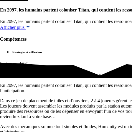
En 2097, les humains partent coloniser Titan, qui contient les resso
En 2097, les humains partent coloniser Titan, qui contient les ressource
Afficher plus
Compétences
Stratégie et réflexion
Le jeu en détail
En 2097, les humains partent coloniser Titan, qui contient les ressource
En 2097, les humains partent coloniser Titan, qui contient les ressources
l’anticipation.
Dans ce jeu de placement de tuiles et d’ouvriers, 2 à 4 joueurs gèrent le
Les joueurs doivent assembler les modules produits par la station autom
produire des ressources ou de les dépenser en envoyant l’un de vos trois
reviendrez tard à votre base…
Avec des mécaniques somme tout simples et fluides, Humanity est un in
et historiques.