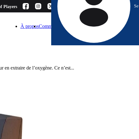
Se
f Players
À propos
Comment choisir ?
Blog
Espace Pro
Contact
ur en extraire de l’oxygène. Ce n’est...