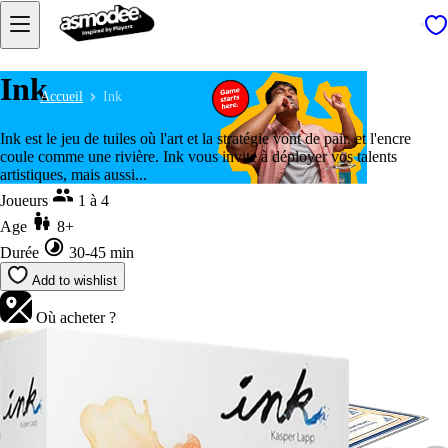
Ink
Accueil
Ink
Ink est le jeu de tuiles où l'art et la stratégie vont de pair, et l'encre
coule comme une rivière. Ink vous invite à déployer vos talents
artistiques, mais aussi...
Joueurs
1 à 4
Age
8+
Durée
30-45 min
Add to wishlist
Où acheter ?