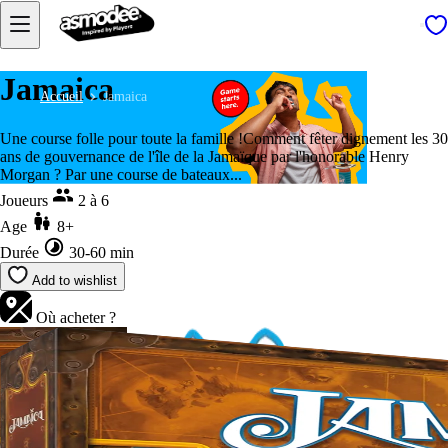
Jamaica
Accueil
Jamaica
Une course folle pour toute la famille !Comment fêter dignement les 30
ans de gouvernance de l'île de la Jamaïque par l'honorable Henry
Morgan ? Par une course de bateaux...
Joueurs
2 à 6
Age
8+
Durée
30-60 min
Add to wishlist
Où acheter ?