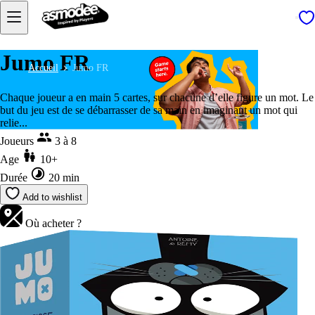
Jumo FR
Accueil
Jumo FR
Chaque joueur a en main 5 cartes, sur chacune d’elle figure un mot. Le
but du jeu est de se débarrasser de sa main en imaginant un mot qui
relie...
Joueurs
3 à 8
Age
10+
Durée
20 min
Add to wishlist
Où acheter ?