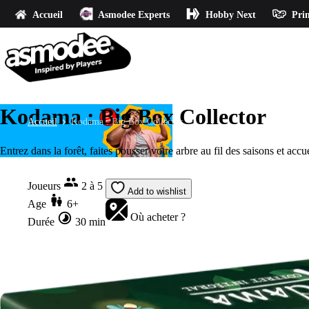
Accueil
Asmodee Experts
Hobby Next
Prin
Kodama : Big Box Collector
Accueil
Kodama : Big Box Collector
Entrez dans la forêt, faites pousser votre arbre au fil des saisons et acc
Joueurs
2 à 5
Add to wishlist
Age
6+
Où acheter ?
Durée
30 min