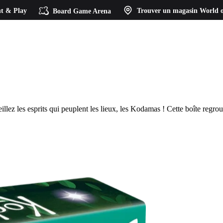
t & Play
Board Game Arena
Trouver un magasin
World o
ueillez les esprits qui peuplent les lieux, les Kodamas ! Cette boîte regr