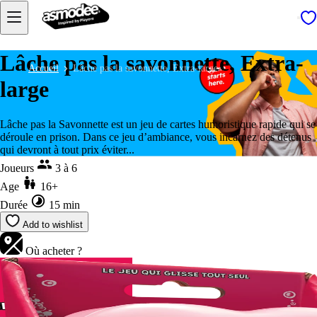
Lâche pas la savonnette, Extra-
Accueil
Lâche pas la savonnette, Extra-large
large
Lâche pas la Savonnette est un jeu de cartes humoristique rapide qui se
déroule en prison. Dans ce jeu d’ambiance, vous incarnez des détenus
qui devront à tout prix éviter...
Joueurs
3 à 6
Age
16+
Durée
15 min
Add to wishlist
Où acheter ?