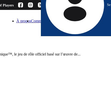
Se
f Players
À propos
Comment choisir ?
Blog
Espace Pro
Contact
ue™, le jeu de rôle officiel basé sur l’œuvre de...