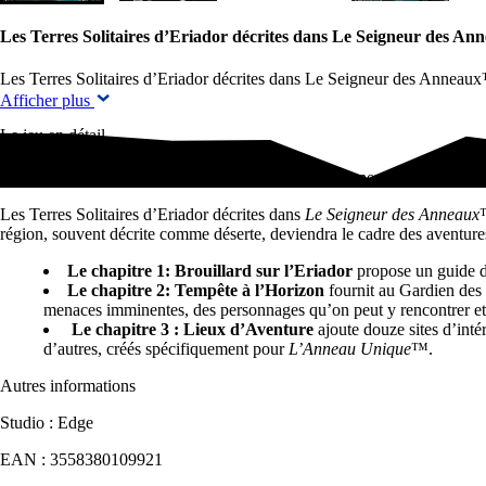
Les Terres Solitaires d’Eriador décrites dans Le Seigneur des A
Les Terres Solitaires d’Eriador décrites dans Le Seigneur des Annea
Afficher plus
Le jeu en détail
Les Terres Solitaires d’Eriador décrites dans Le Seigneur des Anneau
Les Terres Solitaires d’Eriador décrites dans
Le Seigneur des Anneaux
région, souvent décrite comme déserte, deviendra le cadre des aventure
Le chapitre 1­: Brouillard sur l’Eriador
propose un guide dét
Le chapitre 2­: Tempête à l’Horizon
fournit au Gardien des 
menaces imminentes, des personnages qu’on peut y rencontrer et 
­
Le chapitre 3­ : Lieux d’Aventure
ajoute douze sites d’intér
d’autres, créés spécifiquement pour
L’Anneau Unique
™.
Autres informations
Studio : Edge
EAN : 3558380109921