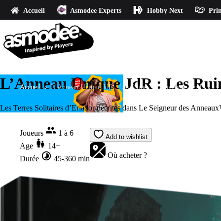
Accueil
Asmodee Experts
Hobby Next
Prin
L’Anneau Unique JdR : Les Ru
Accueil
L’Anneau Unique JdR : Les Ruines du Royaume Perdu
Les Terres Solitaires d’Eriador décrites dans Le Seigneur des Anneaux
Joueurs
1 à 6
Add to wishlist
Age
14+
Où acheter ?
Durée
45-360 min