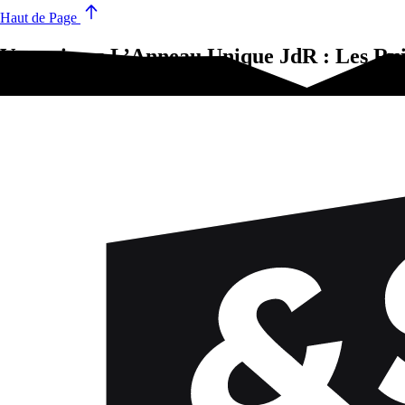
Haut de Page
Vous aimez L’Anneau Unique JdR : Les Ru