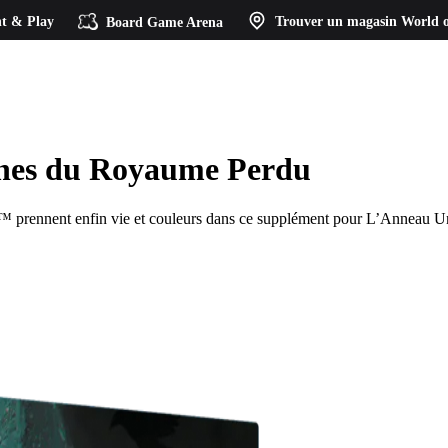
t & Play
Board Game Arena
Trouver un magasin
World o
ines du Royaume Perdu
™ prennent enfin vie et couleurs dans ce supplément pour L’Anneau Uniq