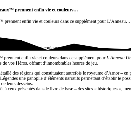
nneaux™ prennent enfin vie et couleurs…
ux™ prennent enfin vie et couleurs dans ce supplément pour L’Anneau…
x™ prennent enfin vie et couleurs…
™ prennent enfin vie et couleurs dans ce supplément pour
L’Anneau Un
s de vos Héros, offrant d’innombrables heures de jeu.
aillé des régions qui constituaient autrefois le royaume d’Arnor –­ en pa
Légendes une panoplie d’éléments narratifs permettant d’établir le poss
de leurs desseins.
êt à ceux présentés dans le livre de base – ­des sites « ­historiques­ », m