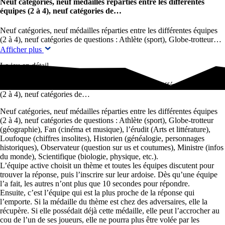
Neuf catégories, neuf médailles réparties entre les différentes
équipes (2 à 4), neuf catégories de…
Neuf catégories, neuf médailles réparties entre les différentes équipes
(2 à 4), neuf catégories de questions : Athlète (sport), Globe-trotteur…
Afficher plus
Le jeu en détail
Neuf catégories, neuf médailles réparties entre les différentes équipes
(2 à 4), neuf catégories de…
Neuf catégories, neuf médailles réparties entre les différentes équipes
(2 à 4), neuf catégories de questions : Athlète (sport), Globe-trotteur
(géographie), Fan (cinéma et musique), l’érudit (Arts et littérature),
Loufoque (chiffres insolites), Historien (généalogie, personnages
historiques), Observateur (question sur us et coutumes), Ministre (infos
du monde), Scientifique (biologie, physique, etc.).
L’équipe active choisit un thème et toutes les équipes discutent pour
trouver la réponse, puis l’inscrire sur leur ardoise. Dès qu’une équipe
l’a fait, les autres n’ont plus que 10 secondes pour répondre.
Ensuite, c’est l’équipe qui est la plus proche de la réponse qui
l’emporte. Si la médaille du thème est chez des adversaires, elle la
récupère. Si elle possédait déjà cette médaille, elle peut l’accrocher au
cou de l’un de ses joueurs, elle ne pourra plus être volée par les