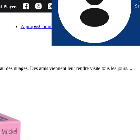
Se
f Players
À propos
Comment choisir ?
Blog
Espace Pro
Contact
u des nuages. Des amis viennent leur rendre visite tous les jours....