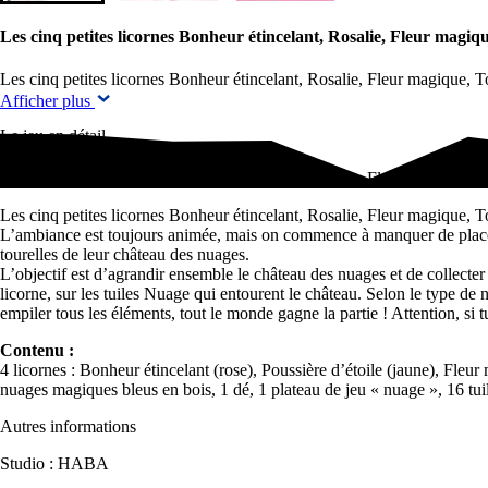
Les cinq petites licornes Bonheur étincelant, Rosalie, Fleur magiq
Les cinq petites licornes Bonheur étincelant, Rosalie, Fleur magique, 
Afficher plus
Le jeu en détail
Les cinq petites licornes Bonheur étincelant, Rosalie, Fleur magique, 
Les cinq petites licornes Bonheur étincelant, Rosalie, Fleur magique, T
L’ambiance est toujours animée, mais on commence à manquer de place a
tourelles de leur château des nuages.
L’objectif est d’agrandir ensemble le château des nuages et de collecter
licorne, sur les tuiles Nuage qui entourent le château. Selon le type de 
empiler tous les éléments, tout le monde gagne la partie ! Attention, si 
Contenu :
4 licornes : Bonheur étincelant (rose), Poussière d’étoile (jaune), Fleu
nuages magiques bleus en bois, 1 dé, 1 plateau de jeu « nuage », 16 tui
Autres informations
Studio : HABA