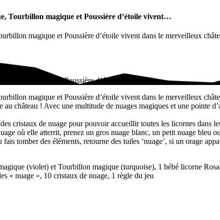
ue, Tourbillon magique et Poussière d’étoile vivent…
Tourbillon magique et Poussière d’étoile vivent dans le merveilleux châ
Tourbillon magique et Poussière d’étoile vivent…
ourbillon magique et Poussière d’étoile vivent dans le merveilleux châte
u château ! Avec une multitude de nuages magiques et une pointe d’adr
 des cristaux de nuage pour pouvoir accueillir toutes les licornes dans 
nuage où elle atterrit, prenez un gros nuage blanc, un petit nuage bleu o
tu fais tomber des éléments, retourne des tuiles ‘nuage’, si un orage appa
r magique (violet) et Tourbillon magique (turquoise), 1 bébé licorne Ros
les « nuage », 10 cristaux de nuage, 1 règle du jeu