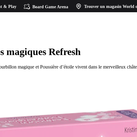
t & Play
Board Game Arena
Trouver un magasin
World o
es magiques Refresh
urbillon magique et Poussière d’étoile vivent dans le merveilleux châtea