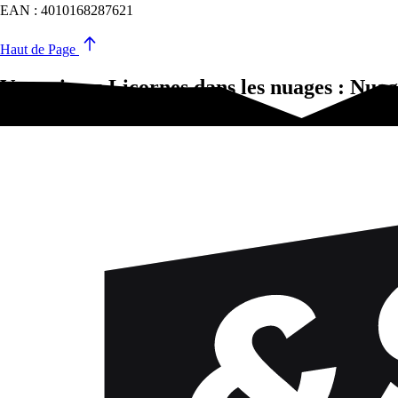
EAN : 4010168287621
Haut de Page
Vous aimez Licornes dans les nuages : Nua