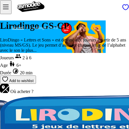
Lirodingo GS-CP
Accueil
Lirodingo GS-CP
LiroDingo « Lettres et Sons » est destiné aux joueurs à partir de 5 ans
(niveau MS/GS). Le jeu permet d’associer chaque lettre de l’alphabet
avec le son le plus...
Joueurs
2 à 6
Age
6+
Durée
20 min
Add to wishlist
Où acheter ?