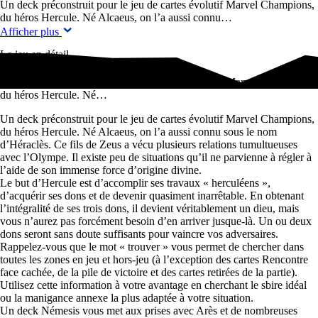
Un deck préconstruit pour le jeu de cartes évolutif Marvel Champions,
du héros Hercule. Né Alcaeus, on l’a aussi connu…
Afficher plus
Le jeu en détail
Un deck préconstruit pour le jeu de cartes évolutif Marvel Champions,
du héros Hercule. Né…
Un deck préconstruit pour le jeu de cartes évolutif Marvel Champions,
du héros Hercule. Né Alcaeus, on l’a aussi connu sous le nom
d’Héraclès. Ce fils de Zeus a vécu plusieurs relations tumultueuses
avec l’Olympe. Il existe peu de situations qu’il ne parvienne à régler à
l’aide de son immense force d’origine divine.
Le but d’Hercule est d’accomplir ses travaux « herculéens »,
d’acquérir ses dons et de devenir quasiment inarrêtable. En obtenant
l’intégralité de ses trois dons, il devient véritablement un dieu, mais
vous n’aurez pas forcément besoin d’en arriver jusque-là. Un ou deux
dons seront sans doute suffisants pour vaincre vos adversaires.
Rappelez-vous que le mot « trouver » vous permet de chercher dans
toutes les zones en jeu et hors-jeu (à l’exception des cartes Rencontre
face cachée, de la pile de victoire et des cartes retirées de la partie).
Utilisez cette information à votre avantage en cherchant le sbire idéal
ou la manigance annexe la plus adaptée à votre situation.
Un deck Némesis vous met aux prises avec Arès et de nombreuses