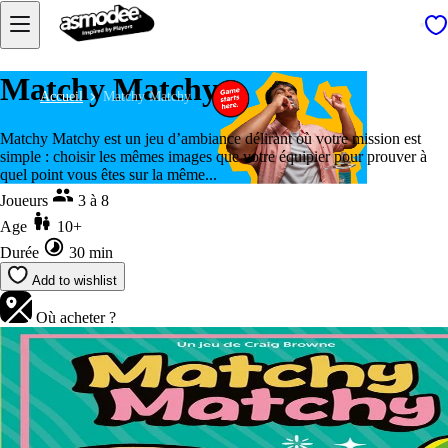
Matchy Matchy
Accueil
Matchy Matchy
Matchy Matchy est un jeu d’ambiance délirant où votre mission est
simple : choisir les mêmes images que votre équipier pour prouver à
quel point vous êtes sur la même...
Joueurs
3 à 8
Age
10+
Durée
30 min
Add to wishlist
Où acheter ?