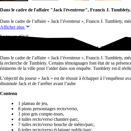
Dans le cadre de l'affaire "Jack l'éventreur", Francis J. Tumblety
Dans le cadre de l’affaire « Jack l’éventreur », Francis J. Tumblety, méd
Afficher plus
Le jeu en détail
Dans le cadre de l'affaire "Jack l'éventreur", Francis J. Tumblety, méde
Dans le cadre de l’affaire « Jack l’éventreur », Francis J. Tumblety, méd
la recherche de Tumblety. Certains témoignages font état de sa présence
éminents de la ville pour l’aider dans son enquête. Tumblety est-il rée
L’objectif du joueur « Jack » est de réussir à échapper à l’enquêteur avan
dissimule Jack et de l’arrêter avant l’aube
Contenu
1 plateau de jeu,
8 pions personnages recto/verso,
1 pion gris compte-tours,
4 tuiles recto/verso chantier-parc,
7 tuiles recto/verso bouche de métro/parc,
6 tuiles recto/verso éclairage public/parc,