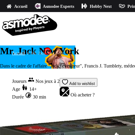
Accueil
Asmodee Experts
Hobby Next
Prin
Mr. Jack New York
Accueil
Mr. Jack New York
Dans le cadre de l'affaire "Jack l'éventreur", Francis J. Tumblety, médec
Joueurs
Nos jeux à 2
Add to wishlist
Age
14+
Où acheter ?
Durée
30 min