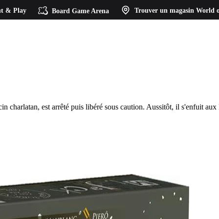
t & Play
Board Game Arena
Trouver un magasin
World o
in charlatan, est arrêté puis libéré sous caution. Aussitôt, il s'enfuit a