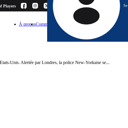
Se
f Players
À propos
Comment choisir ?
Blog
Espace Pro
Contact
ux Etats-Unis. Alertée par Londres, la police New-Yorkaise se...