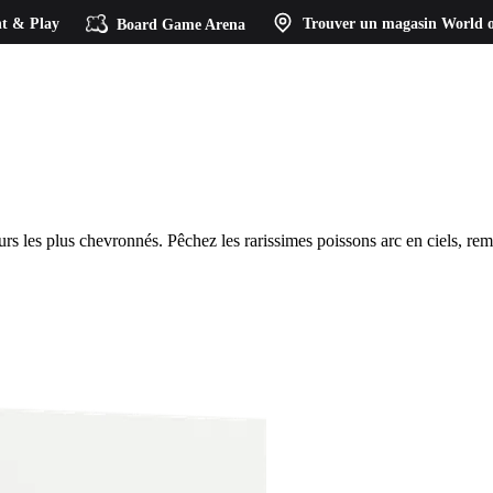
t & Play
Board Game Arena
Trouver un magasin
World o
s les plus chevronnés. Pêchez les rarissimes poissons arc en ciels, remp