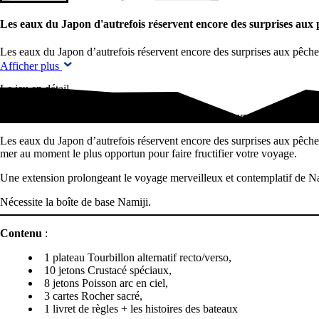
Les eaux du Japon d'autrefois réservent encore des surprises aux
Les eaux du Japon d’autrefois réservent encore des surprises aux pêche
Afficher plus
Le jeu en détail
Les eaux du Japon d'autrefois réservent encore des surprises aux pêch
Les eaux du Japon d’autrefois réservent encore des surprises aux pêcheu
mer au moment le plus opportun pour faire fructifier votre voyage.
Une extension prolongeant le voyage merveilleux et contemplatif de Nam
Nécessite la boîte de base Namiji.
Contenu
:
1 plateau Tourbillon alternatif recto/verso,
10 jetons Crustacé spéciaux,
8 jetons Poisson arc en ciel,
3 cartes Rocher sacré,
1 livret de règles + les histoires des bateaux