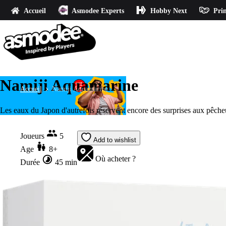
Accueil
Asmodee Experts
Hobby Next
Prin
Namiji Aquamarine
Accueil
Namiji Aquamarine
Les eaux du Japon d'autrefois réservent encore des surprises aux pêcheur
Joueurs
5
Add to wishlist
Age
8+
Où acheter ?
Durée
45 min