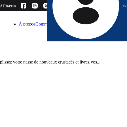
Se
f Players
À propos
Comment choisir ?
Blog
Espace Pro
Contact
lissez votre nasse de nouveaux crustacés et livrez vos...